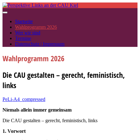
Skip
to
content
Startseite
Wahlprogramm 2026
Wer wir sind
Termine
Datenschutz | Impressum
Wahlprogramm 2026
Die CAU gestalten – gerecht, feministisch,
links
PeLi-A4_compressed
Niemals allein immer gemeinsam
Die CAU gestalten – gerecht, feministisch, links
1. Vorwort