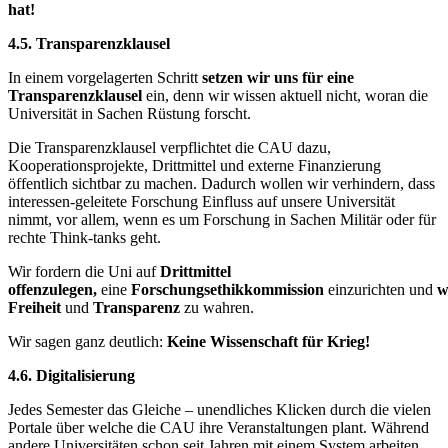
hat!
4.5. Transparenzklausel
In einem vorgelagerten Schritt
setzen wir uns für eine
Transparenzklausel
ein, denn wir wissen aktuell nicht, woran die
Universität in Sachen Rüstung forscht.
Die Transparenzklausel verpflichtet die CAU dazu,
Kooperationsprojekte, Drittmittel und externe Finanzierung
öffentlich sichtbar zu machen. Dadurch wollen wir verhindern, dass
interessen-geleitete Forschung Einfluss auf unsere Universität
nimmt, vor allem, wenn es um Forschung in Sachen Militär oder für
rechte Think-tanks geht.
Wir fordern die Uni auf
Drittmittel
offenzulegen,
eine
Forschungsethikkommission
einzurichten
und
wi
Freiheit
und
Transparenz
zu wahren.
Wir sagen ganz deutlich:
Keine Wissenschaft für Krieg!
4.6. Digitalisierung
Jedes Semester das Gleiche – unendliches Klicken durch die vielen
Portale über welche die CAU ihre Veranstaltungen plant. Während
andere Universitäten schon seit Jahren mit einem System arbeiten,