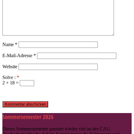
Name
*
E-Mail-Adresse
*
Website
Solve :
*
2 + 18 =
Sommersemester 2026
Dieses Sommersemester passiert wieder viel an der CAU.