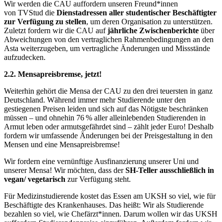
Wir werden die CAU auffordern unseren Freund*innen
von TVStud die
Dienstadressen aller studentischer Beschäftigter
zur Verfügung zu stellen
, um deren Organisation zu unterstützen.
Zuletzt fordern wir die CAU auf
jährliche Zwischenberichte
über
Abweichungen von den vertraglichen Rahmenbedingungen an den
Asta weiterzugeben, um vertragliche Änderungen und Missstände
aufzudecken.
2.2. Mensapreisbremse, jetzt
!
Weiterhin gehört die Mensa der CAU zu den drei teuersten in ganz
Deutschland. Während immer mehr Studierende unter den
gestiegenen Preisen leiden und sich auf das Nötigste beschränken
müssen – und ohnehin 76 % aller alleinlebenden Studierenden in
Armut leben oder armutsgefährdet sind – zählt jeder Euro! Deshalb
fordern wir umfassende Änderungen bei der Preisgestaltung in den
Mensen und eine Mensapreisbremse!
Wir fordern eine vernünftige Ausfinanzierung unserer Uni und
unserer Mensa! Wir möchten, dass der
SH-Teller ausschließlich in
vegan/ vegetarisch
zur Verfügung steht.
Für Medizinstudierende kostet das Essen am UKSH so viel, wie für
Beschäftigte des Krankenhauses. Das heißt: Wir als Studierende
bezahlen so viel, wie Chefärzt*innen. Darum wollen wir das UKSH