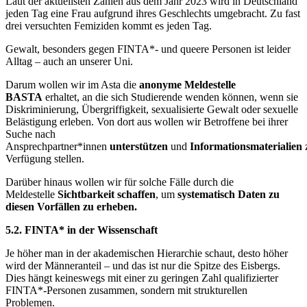
Laut der aktuellsten Zahlen aus dem Jahr 2023 wird in Deutschland
jeden Tag eine Frau aufgrund ihres Geschlechts umgebracht. Zu fast
drei versuchten Femiziden kommt es jeden Tag.
Gewalt, besonders gegen FINTA*- und queere Personen ist leider
Alltag – auch an unserer Uni.
Darum wollen wir im Asta die
anonyme
Meldestelle
BASTA
erhaltet, an die sich Studierende wenden können, wenn sie
Diskriminierung, Übergriffigkeit, sexualisierte Gewalt oder sexuelle
Belästigung erleben. Von dort aus wollen wir Betroffene bei ihrer
Suche nach
Ansprechpartner*innen
unterstützen
und
Informationsmaterialien
Verfügung stellen.
Darüber hinaus wollen wir für solche Fälle durch die
Meldestelle
Sichtbarkeit schaffen
, um
systematisch Daten zu
diesen Vorfällen zu erheben.
5.2. FINTA* in der Wissenschaft
Je höher man in der akademischen Hierarchie schaut, desto höher
wird der Männeranteil – und das ist nur die Spitze des Eisbergs.
Dies hängt keineswegs mit einer zu geringen Zahl qualifizierter
FINTA*-Personen zusammen, sondern mit strukturellen
Problemen.