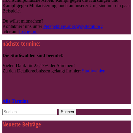
Hochschulpolitische Arbeit, Kampf gegen die Kürzungen und
Kampf gegen Militarisierung, auch an unserer Uni, sind nur ein paar
Beispiele.
Du willst mitmachen?
Kontaktier’ uns unter
PerspektiveLinks@systemli.org
oder auf
Instagram
nächste termine:
Die Studiwahlen sind beendet!
Vielen Dank für 22,17% der Stimmen!
Zu den Detailergebnissen gelangt ihr hier:
Studiwahlen
Alle Termine
Suche
nach:
Neueste Beiträge