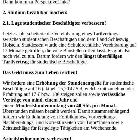
Dann komm zu PerspektiveLinks!
2. Studium bezahlbar machen!
2.1. Lage studentischer Beschäftigter verbessern!
Letztes Jahr scheiterte die Vereinbarung eines Tarifvertrags
zwischen studentischen Beschäftigten und dem Land Schleswig-
Holstein. Stattdessen wurde eine Schuldrechtliche Vereinbarung auf
12 Monate getroffen, die viele Baustellen offen lässt. Es gibt also
noch viel zu tun. Darum fordern wir den
längst überfälligen
Tarifvertrag
für studentische Beschäftigte.
Das Geld muss zum Leben reichen!
Wir fordern eine
Erhöhung der Stundenentgelte
für studentische
Beschäftigte auf 16 (aktuell 15,20)€/ Std, welche mit zunehmender
Erfahrung auf 17 € bzw. 18€ steigen sollen sowie
verlässliche
Verträge von mind. einem Jahr
und
einem
Mindeststundenumfang von 40 Std. pro Monat
.
Überstunden müssen bezahlt werden! Damit zusammenhängend
fordern wir Entlohnung von Fortbildungs-, Vorbereitung-,
Nachbereitungs- und Korrekturzeiten von Tutor*innen sowie
Zeitzuschläge für festgelegte Tätigkeiten am Wochenende.
Arbeitsbedingungen verbessern!