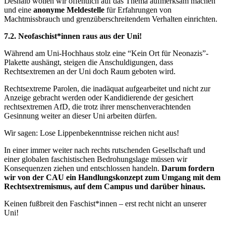
Deshalb wollen wir öffentlich auf das Thema aufmerksam machen
und eine
anonyme Meldestelle
für Erfahrungen von
Machtmissbrauch und grenzüberschreitendem Verhalten einrichten.
7.2. Neofaschist*innen raus aus der Uni!
Während am Uni-Hochhaus stolz eine “Kein Ort für Neonazis”-
Plakette aushängt, steigen die Anschuldigungen, dass
Rechtsextremen an der Uni doch Raum geboten wird.
Rechtsextreme Parolen, die inadäquat aufgearbeitet und nicht zur
Anzeige gebracht werden oder Kandidierende der gesichert
rechtsextremen AfD, die trotz ihrer menschenverachtenden
Gesinnung weiter an dieser Uni arbeiten dürfen.
Wir sagen: Lose Lippenbekenntnisse reichen nicht aus!
In einer immer weiter nach rechts rutschenden Gesellschaft und
einer globalen faschistischen Bedrohungslage müssen wir
Konsequenzen ziehen und entschlossen handeln.
Darum fordern
wir von der CAU ein Handlungskonzept zum Umgang mit dem
Rechtsextremismus, auf dem Campus und darüber hinaus.
Keinen fußbreit den Faschist*innen – erst recht nicht an unserer
Uni!