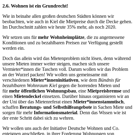
2.6. Wohnen ist ein Grundrecht!
Wie in beinahe allen großen deutschen Städten können wir
beobachten, wie auch in Kiel die Mietpreise durch die Decke gehen.
Im Durchschnitt zahlen wir heute 35% mehr, als noch 2020.
Wir setzen uns für
mehr Wohnheimplätze
, die zu angemessene
Konditionen und zu bezahlbaren Preisen zur Verfügung gestellt
werden ein.
Doch das allein wird das Mietenproblem nicht lösen, denn während
unsere Mieten immer weiter steigen, machen sich unsere
Vermieter*innen die Taschen voll. Darum wollen wir das Problem
an der Wurzel packen! Wir wollen uns gemeinsame mit
verschiedenen
Mieter*inneninitiativen
, wie dem
Bündnis für
bezahlbaren Wohnraum Kiel
gegen die horrenden Mieten und
für
mehr öffentlichen Wohnungsbau
, eine
Mietpreisbremse
und
einen
Mietendeckel
einsetzen. Darüber hinaus organisieren wir an
der Uni über das Mietenreferat einen
Mieter*innenstammtisch
,
schaffen
Beratungs- und Selbsthilfeangebote
in Sachen Miete und
sorgen für mehr
Informationsmaterial
. Denn das Wissen wie ist
der erste Schritt dabei sich zu wehren.
Wir wollen uns auch der Initiative Deutsche Wohnen und Co.
enteignen anschließen, in ihrer Forderung Wohnungen von