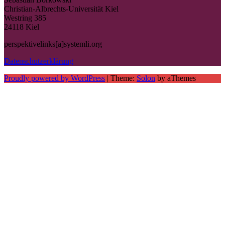
Christian-Albrechts-Universität Kiel
Westring 385
24118 Kiel
perspektivelinks[a]systemli.org
Datenschutzerklärung
Proudly powered by WordPress
|
Theme:
Solon
by aThemes