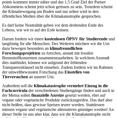
points kommen immer näher und das 1,5 Grad Ziel der Pariser
Abkommens scheint jetzt schon gerissen zu sein. Trotzdem scheint
die Klimabewegung am Boden und nur selten wird in den
öffentlichen Medien über die Klimakatastrophe gesprochen.
Es darf keine Neutralität geben vor dem drohenden Ende des
Lebens, wie wir es auf der Erde kennen.
Darum fordern wir einen
kostenlosen ÖPNV für Studierende
und
langfristig für alle Menschen. Des Weiteren möchten wir die Uni
dazu bewegen besonders an
klimafreundlichen
Forschungsprojekten
zu forschen, anstatt mit fossilen
Brennstoffkonzernen zusammenzuarbeiten. In welchem Ausmaß
dies stattfindet, können wir aufgrund der fehlenden
Transparenzklausel nicht einsehen. Zudem fordern wir im Rahmen
der umweltbewussten Forschung das
Einstellen von
Tierversuchen
an unserer Uni.
Außerdem soll die
Klimakatastrophe vermehrt Einzug in die
Fachcurricula
der verschiedenen Studiengänge finden und auch in
der Mensa sollen
finanzielle Anreize
gesetzt werden, eher auf
vegane oder vegetarische Produkte zurückzugreifen. Das darf aber
nicht heißen, dass gewisse Speisen teurer werden. Stattdessen
müssen vegane und vegetarische alternativen günstiger werden! An
dieser Stelle ist uns aber klar, dass wir die Klimakatastrophe nicht