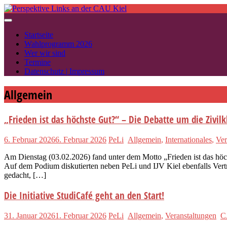
Skip
to
content
Startseite
Wahlprogramm 2026
Wer wir sind
Termine
Datenschutz | Impressum
Allgemein
„Frieden ist das höchste Gut?“ – Die Debatte um die Zivil
6. Februar 2026
6. Februar 2026
PeLi
Allgemein
,
Internationales
,
Ver
Am Dienstag (03.02.2026) fand unter dem Motto „Frieden ist das höch
Auf dem Podium diskutierten neben PeLi und IJV Kiel ebenfalls Ve
gedacht, […]
Die Initiative StudiCafé geht an den Start!
31. Januar 2026
1. Februar 2026
PeLi
Allgemein
,
Veranstaltungen
C