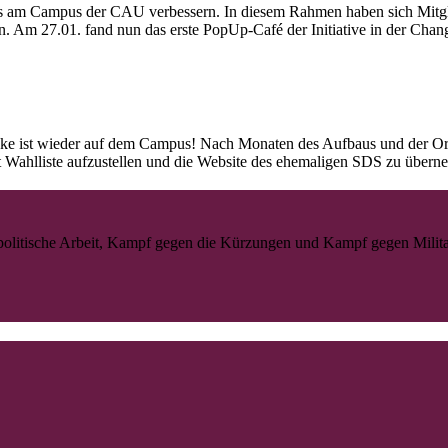
ens am Campus der CAU verbessern. In diesem Rahmen haben sich Mitgli
ufen. Am 27.01. fand nun das erste PopUp-Café der Initiative in der Ch
inke ist wieder auf dem Campus! Nach Monaten des Aufbaus und der Org
t Wahlliste aufzustellen und die Website des ehemaligen SDS zu über
litische Arbeit, Kampf gegen die Kürzungen und Kampf gegen Militaris