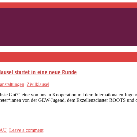
klausel startet in eine neue Runde
anstaltungen
Zivilklausel
ste Gut?“ eine von uns in Kooperation mit dem Internationalen Jugendve
rtreter*innen von der GEW-Jugend, dem Exzellenzcluster ROOTS und d
AU
Leave a comment