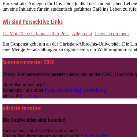
Ein zentrales Anliegen für Uns: Die Qualität des studentischen Leb
um eine Initiative für ein studentisch geführtes Café ins Leben zu r
Wir sind Perspektive Links
11. Mai 2025
31. Januar 2026
PeLi
Allgemein
Leave a comment
Ein Gespenst geht um an der Christian-Albrechts-Universität. Die L
eine Menge Veranstaltungen zu organisieren, ein Wahlprogramm sam
Sommersemester 2026
Dieses Sommersemester passiert wieder viel an der CAU. Hochschulpo
Du willst mitmachen?
Kontaktier’ uns unter
PerspektiveLinks@systemli.org
oder auf
Instagram
nächste termine:
Die Studiwahlen sind beendet!
Vielen Dank für 22,17% der Stimmen!
Zu den Detailergebnissen gelangt ihr hier:
Studiwahlen