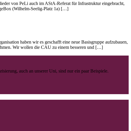
eder von PeLi auch im AStA-Referat für Infrastruktur eingebracht,
angeBox (Wilhelm-Seelig-Platz 1a) […]
anisation haben wir es geschafft eine neue Basisgruppe aufzubauen,
nehmen. Wir wollen die CAU zu einem besseren und […]
ierung, auch an unserer Uni, sind nur ein paar Beispiele.