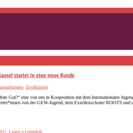
klausel startet in eine neue Runde
anstaltungen
Zivilklausel
ste Gut?“ eine von uns in Kooperation mit dem Internationalen Jugendve
rtreter*innen von der GEW-Jugend, dem Exzellenzcluster ROOTS und d
AU
Leave a comment