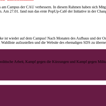
ens am Campus der CAU verbessern. In diesem Rahmen haben sich Mitgli
ufen. Am 27.01. fand nun das erste PopUp-Café der Initiative in der Ch
inke ist wieder auf dem Campus! Nach Monaten des Aufbaus und der Org
t Wahlliste aufzustellen und die Website des ehemaligen SDS zu über
litische Arbeit, Kampf gegen die Kürzungen und Kampf gegen Militaris