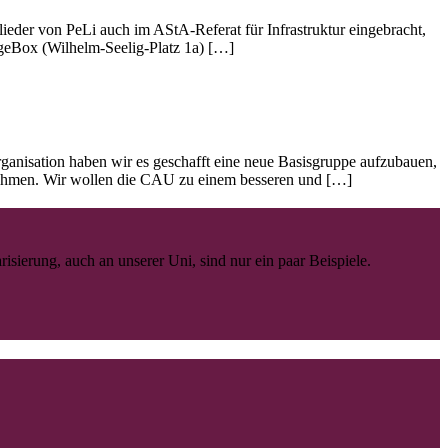
eder von PeLi auch im AStA-Referat für Infrastruktur eingebracht,
angeBox (Wilhelm-Seelig-Platz 1a) […]
anisation haben wir es geschafft eine neue Basisgruppe aufzubauen,
nehmen. Wir wollen die CAU zu einem besseren und […]
ierung, auch an unserer Uni, sind nur ein paar Beispiele.