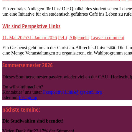
Ein zentrales Anliegen für Uns: Die Qualität des studentischen Leb
um eine Initiative für ein studentisch geführtes Café ins Leben zu r
Wir sind Perspektive Links
11. Mai 2025
31. Januar 2026
PeLi
Allgemein
Leave a comment
Ein Gespenst geht um an der Christian-Albrechts-Universität. Die L
eine Menge Veranstaltungen zu organisieren, ein Wahlprogramm sam
Sommersemester 2026
Dieses Sommersemester passiert wieder viel an der CAU. Hochschulpo
Du willst mitmachen?
Kontaktier’ uns unter
PerspektiveLinks@systemli.org
oder auf
Instagram
nächste termine:
Die Studiwahlen sind beendet!
Vielen Dank für 22,17% der Stimmen!