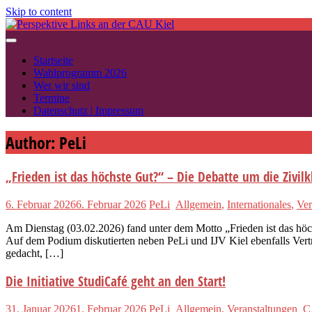
Skip to content
Startseite
Wahlprogramm 2026
Wer wir sind
Termine
Datenschutz | Impressum
Author:
PeLi
„Frieden ist das höchste Gut?“ – Die Debatte um die Zivil
6. Februar 2026
6. Februar 2026
PeLi
Allgemein
,
Internationales
,
Ver
Am Dienstag (03.02.2026) fand unter dem Motto „Frieden ist das höch
Auf dem Podium diskutierten neben PeLi und IJV Kiel ebenfalls Ve
gedacht, […]
Die Initiative StudiCafé geht an den Start!
31. Januar 2026
1. Februar 2026
PeLi
Allgemein
,
Veranstaltungen
C